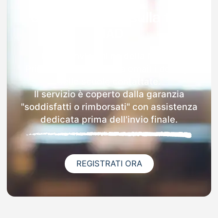
Garanzia 100% sulla tua
MAD
Dopo l'invio online della MAD a
Primaluna riceverai via email i dettagli
delle scuole contattate.
Il servizio è coperto dalla garanzia
"soddisfatti o rimborsati" con assistenza
dedicata prima dell'invio finale.
REGISTRATI ORA