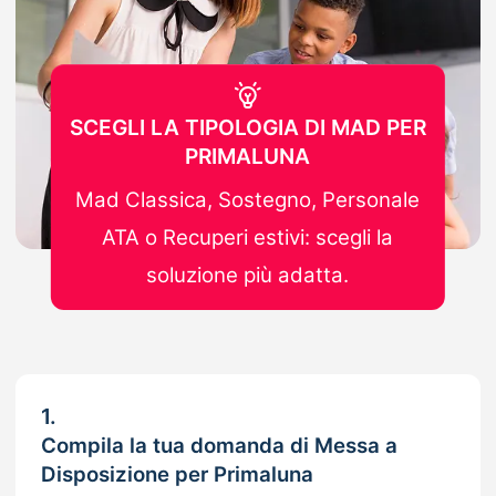
SCEGLI LA TIPOLOGIA DI MAD PER
PRIMALUNA
Mad Classica, Sostegno, Personale
ATA o Recuperi estivi: scegli la
soluzione più adatta.
1.
Compila la tua domanda di Messa a
Disposizione per Primaluna