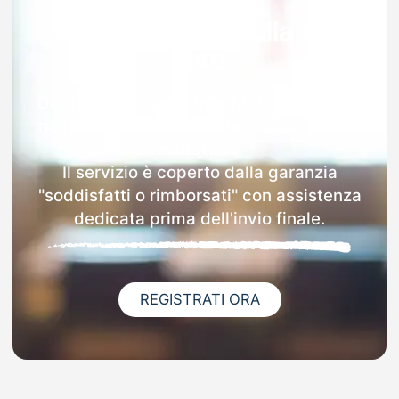
Garanzia 100% sulla tua
MAD
Dopo l'invio online della MAD a Putifigari
riceverai via email i dettagli delle scuole
contattate.
Il servizio è coperto dalla garanzia
"soddisfatti o rimborsati" con assistenza
dedicata prima dell'invio finale.
REGISTRATI ORA