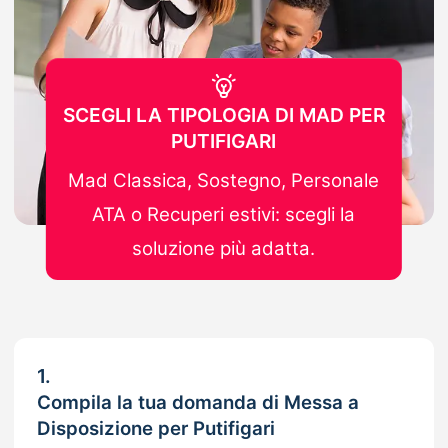
SCEGLI LA TIPOLOGIA DI MAD PER
PUTIFIGARI
Mad Classica, Sostegno, Personale
ATA o Recuperi estivi: scegli la
soluzione più adatta.
1.
Compila la tua domanda di Messa a
Disposizione per Putifigari