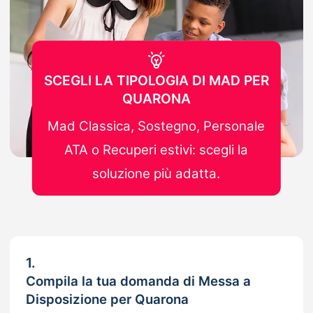
SCEGLI LA TIPOLOGIA DI MAD PER
QUARONA
Mad Classica, Sostegno, Personale
ATA o Recuperi estivi: scegli la
soluzione più adatta.
1.
Compila la tua domanda di Messa a
Disposizione per Quarona