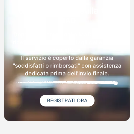
Garanzia 100% sulla tua
MAD
Dopo l'invio online della MAD a Quarona
riceverai via email i dettagli delle scuole
contattate.
Il servizio è coperto dalla garanzia
"soddisfatti o rimborsati" con assistenza
dedicata prima dell'invio finale.
REGISTRATI ORA