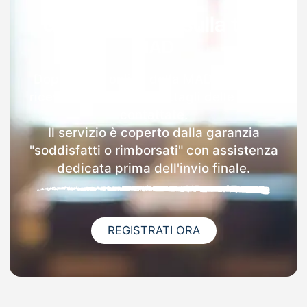
Garanzia 100% sulla tua
MAD
Dopo l'invio online della MAD a Rapolla
riceverai via email i dettagli delle scuole
contattate.
Il servizio è coperto dalla garanzia
"soddisfatti o rimborsati" con assistenza
dedicata prima dell'invio finale.
REGISTRATI ORA