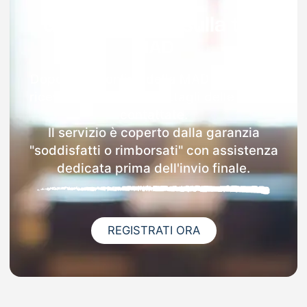
Garanzia 100% sulla tua
MAD
Dopo l'invio online della MAD a Riccione
riceverai via email i dettagli delle scuole
contattate.
Il servizio è coperto dalla garanzia
"soddisfatti o rimborsati" con assistenza
dedicata prima dell'invio finale.
REGISTRATI ORA