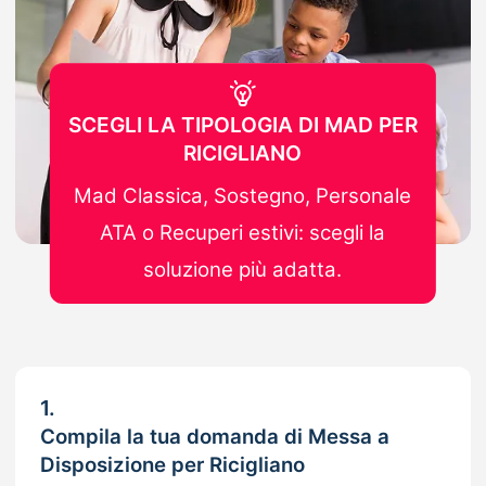
SCEGLI LA TIPOLOGIA DI MAD PER
RICIGLIANO
Mad Classica, Sostegno, Personale
ATA o Recuperi estivi: scegli la
soluzione più adatta.
1.
Compila la tua domanda di Messa a
Disposizione per Ricigliano