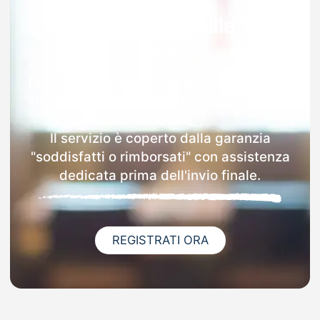
Garanzia 100% sulla tua
MAD
Dopo l'invio online della MAD a Ricigliano
riceverai via email i dettagli delle scuole
contattate.
Il servizio è coperto dalla garanzia
"soddisfatti o rimborsati" con assistenza
dedicata prima dell'invio finale.
REGISTRATI ORA