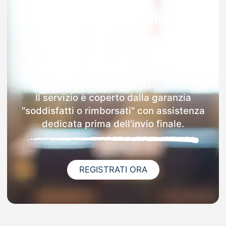
Garanzia 100% sulla tua
MAD
Dopo l'invio online della MAD a Ripalta
Arpina riceverai via email i dettagli delle
scuole contattate.
Il servizio è coperto dalla garanzia
"soddisfatti o rimborsati" con assistenza
dedicata prima dell'invio finale.
REGISTRATI ORA