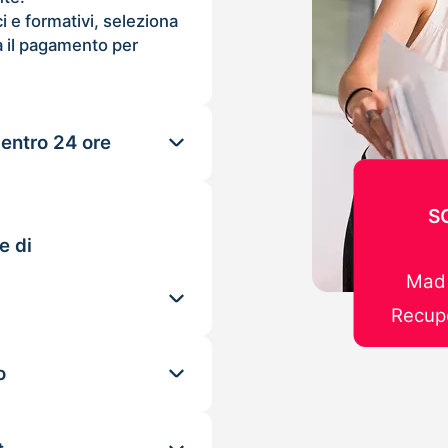
ci e formativi, seleziona
 il pagamento per
 entro 24 ore
S
e di
Mad 
Recupe
o