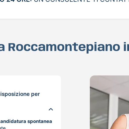
D a Roccamontepiano i
isposizione per
candidatura spontanea
nte.