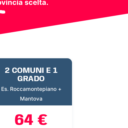
ovincia scelta.
2 COMUNI E 1
GRADO
Es. Roccamontepiano +
Mantova
64 €