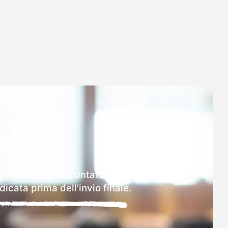
MAD
li delle scuole contattate.
icata prima dell'invio finale.