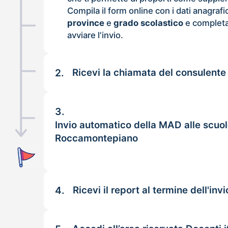
Compila il form online con i dati anagrafi
province
e
grado scolastico
e completa
avviare l'invio.
2.
Ricevi la chiamata del consulente
3.
Invio automatico della MAD alle scuol
Roccamontepiano
4.
Ricevi il report al termine dell'invi