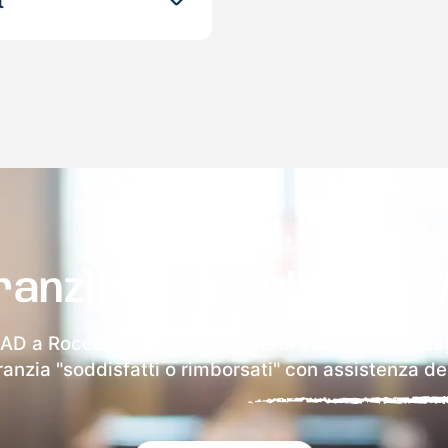
t
ranzia 100% sulla tua 
MAD a Roccamontepiano riceverai via email i dettag
aranzia "soddisfatti o rimborsati" con assistenza ded