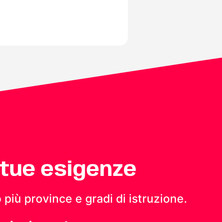
 tue esigenze
 più province e gradi di istruzione.