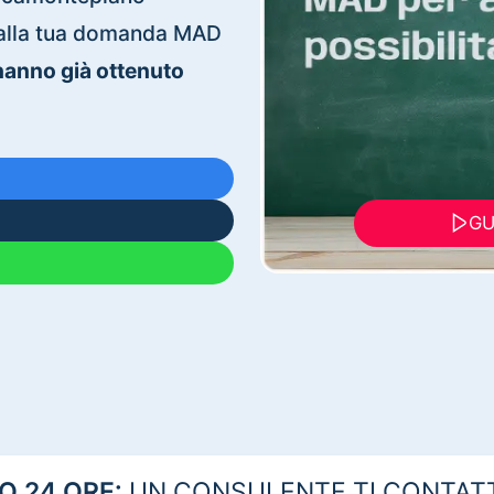
ti alla tua domanda MAD
 hanno già ottenuto
GU
 24 ORE:
UN CONSULENTE TI CONTAT