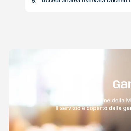
5.
Accedi all’area riservata Docenti.i
Ga
Dopo l'invio online della 
Il servizio è coperto dalla g