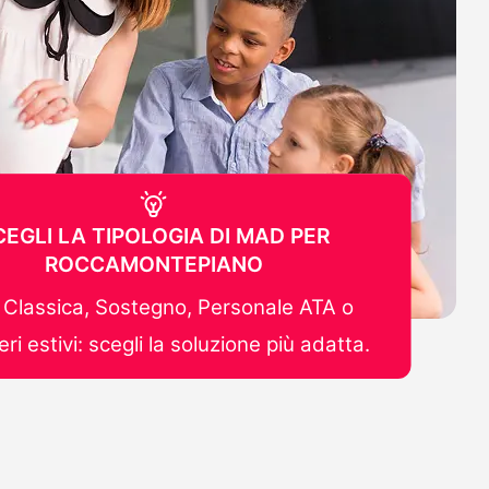
CEGLI LA TIPOLOGIA DI MAD PER
ROCCAMONTEPIANO
Classica, Sostegno, Personale ATA o
ri estivi: scegli la soluzione più adatta.