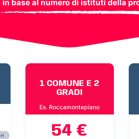
a in base al numero di istituti della pr
1 COMUNE E 2
GRADI
Es. Roccamontepiano
54 €
2H