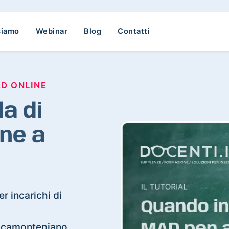
siamo
Webinar
Blog
Contatti
AD ONLINE
a di
ne a
r incarichi di
Roccamontepiano