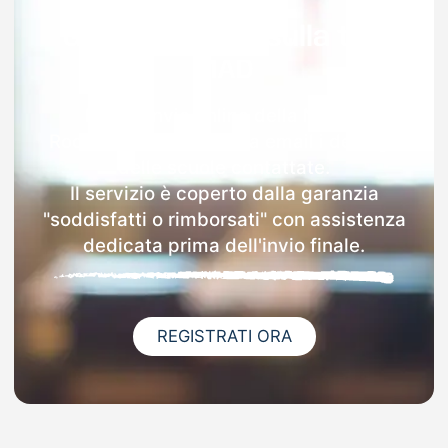
Garanzia 100% sulla tua
MAD
Dopo l'invio online della MAD a
Roccaraso riceverai via email i dettagli
delle scuole contattate.
Il servizio è coperto dalla garanzia
"soddisfatti o rimborsati" con assistenza
dedicata prima dell'invio finale.
REGISTRATI ORA