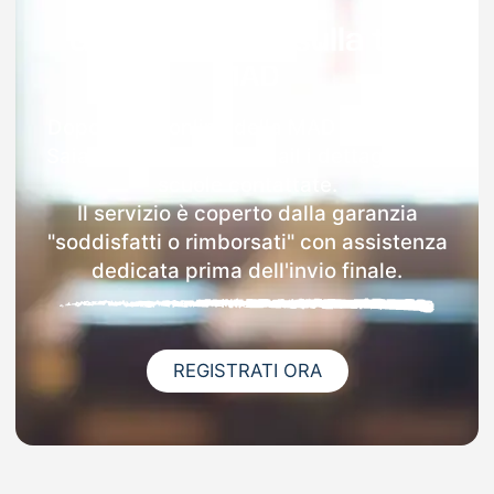
Garanzia 100% sulla tua
MAD
Dopo l'invio online della MAD a Rodengo
Saiano riceverai via email i dettagli delle
scuole contattate.
Il servizio è coperto dalla garanzia
"soddisfatti o rimborsati" con assistenza
dedicata prima dell'invio finale.
REGISTRATI ORA