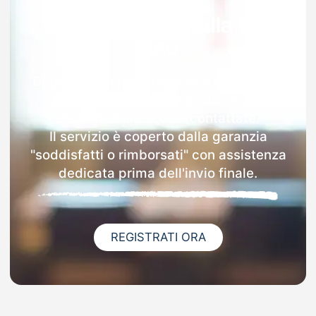
Garanzia 100% sulla tua
MAD
Dopo l'invio online della MAD a Romano
Di Lombardia riceverai via email i
dettagli delle scuole contattate.
Il servizio è coperto dalla garanzia
"soddisfatti o rimborsati" con assistenza
dedicata prima dell'invio finale.
REGISTRATI ORA