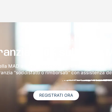
ranzia 100% sulla tua 
ella MAD a Rovato riceverai via email i dettagli de
aranzia "soddisfatti o rimborsati" con assistenza ded
REGISTRATI ORA