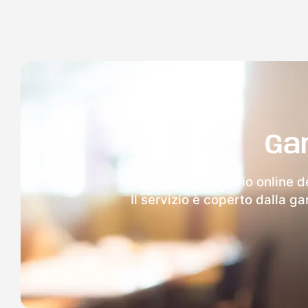
Ga
Dopo l'invio online d
Il servizio è coperto dalla g