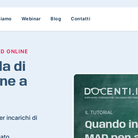
siamo
Webinar
Blog
Contatti
AD ONLINE
a di
ne a
r incarichi di
vato