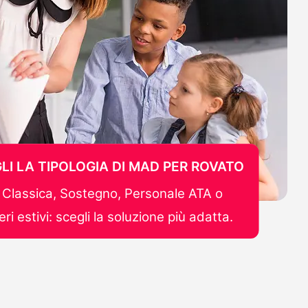
LI LA TIPOLOGIA DI MAD PER ROVATO
Classica, Sostegno, Personale ATA o
ri estivi: scegli la soluzione più adatta.