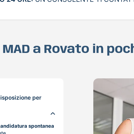
ua MAD a Rovato in poc
isposizione per
candidatura spontanea
nte.