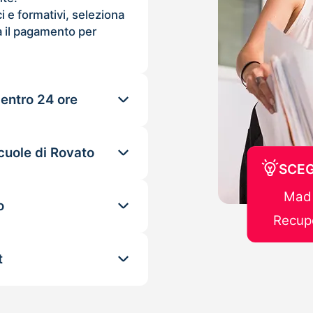
ci e formativi, seleziona
 il pagamento per
 entro 24 ore
cuole di Rovato
SCEG
Mad 
o
Recupe
t