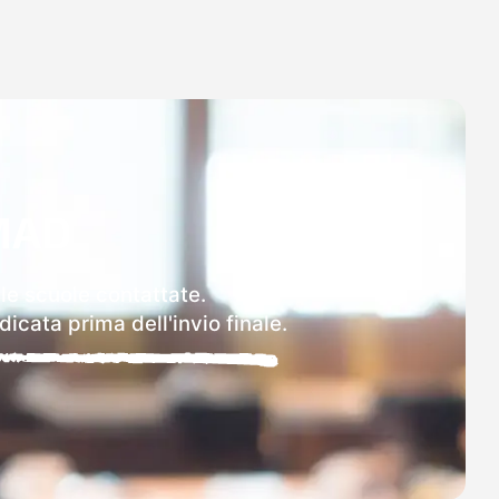
MAD
lle scuole contattate.
icata prima dell'invio finale.