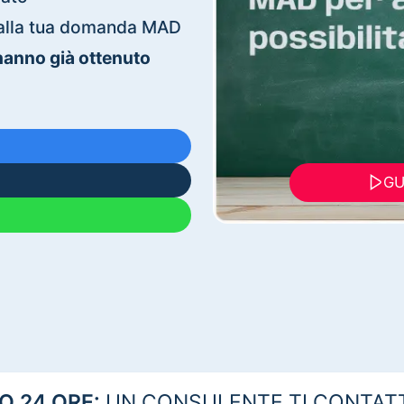
ti alla tua domanda MAD
 hanno già ottenuto
GU
 24 ORE:
UN CONSULENTE TI CONTAT