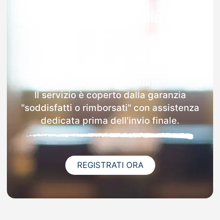
Garanzia 100% sulla tua
MAD
Dopo l'invio online della MAD a Sala
Bolognese riceverai via email i dettagli
delle scuole contattate.
Il servizio è coperto dalla garanzia
"soddisfatti o rimborsati" con assistenza
dedicata prima dell'invio finale.
REGISTRATI ORA