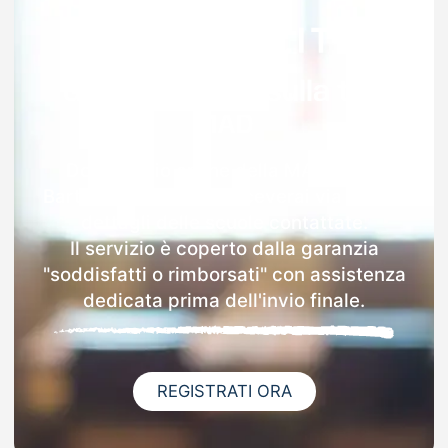
Garanzia 100% sulla tua
MAD
Dopo l'invio online della MAD a San
Bartolomeo In Galdo riceverai via email i
dettagli delle scuole contattate.
Il servizio è coperto dalla garanzia
"soddisfatti o rimborsati" con assistenza
dedicata prima dell'invio finale.
REGISTRATI ORA