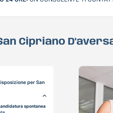
 San Cipriano D'avers
isposizione per San
candidatura spontanea
nte.