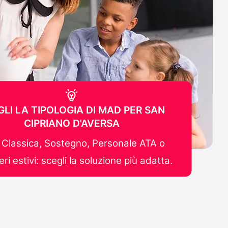
GLI LA TIPOLOGIA DI MAD PER SAN
CIPRIANO D'AVERSA
Classica, Sostegno, Personale ATA o
ri estivi: scegli la soluzione più adatta.