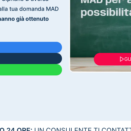
ti alla tua domanda MAD
 hanno già ottenuto
GU
 24 ORE:
UN CONSULENTE TI CONTAT