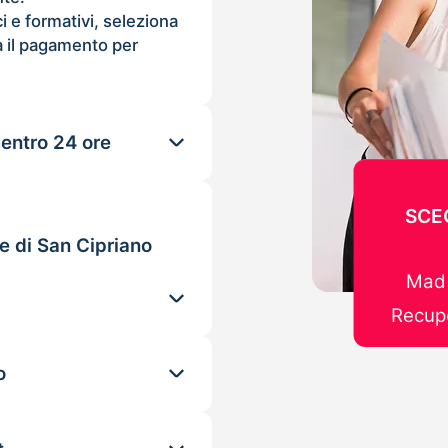
ci e formativi, seleziona
 il pagamento per
 entro 24 ore
SCE
e di San Cipriano
Mad 
Recupe
o