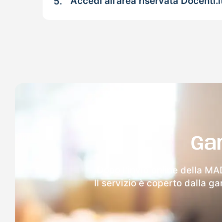
5.
Accedi all’area riservata Docenti.i
Ga
Dopo l'invio online della MA
Il servizio è coperto dalla g