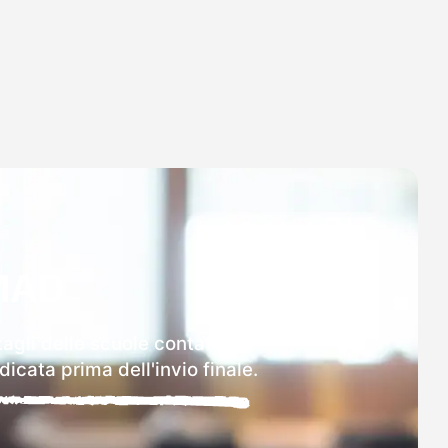
MAD
agli delle scuole contattate.
icata prima dell'invio finale.