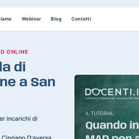
siamo
Webinar
Blog
Contatti
AD ONLINE
a di
ne a San
r incarichi di
an Cipriano D'aversa