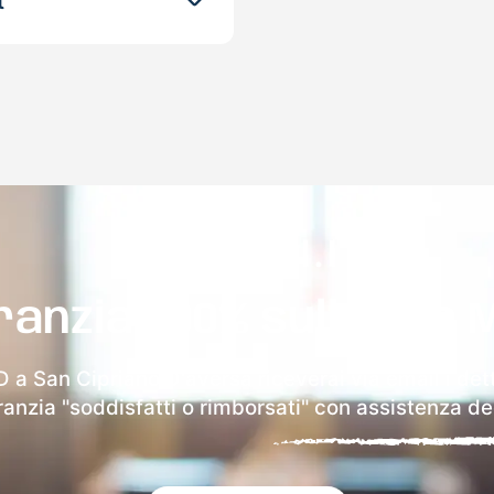
t
ranzia 100% sulla tua 
D a San Cipriano D'aversa riceverai via email i dett
aranzia "soddisfatti o rimborsati" con assistenza ded