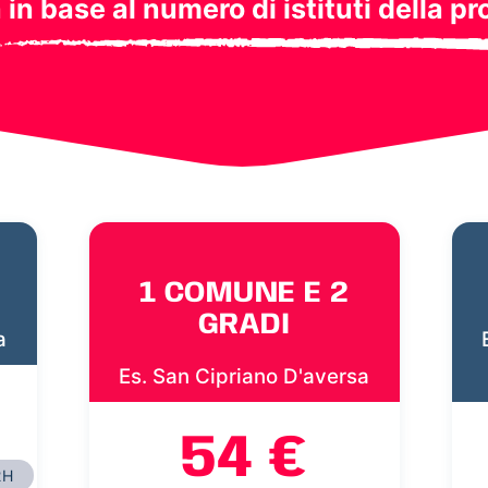
a in base al numero di istituti della pr
1 COMUNE E 2
GRADI
a
Es. San Cipriano D'aversa
54 €
2H