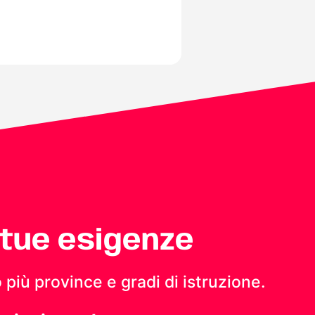
 tue esigenze
 più province e gradi di istruzione.