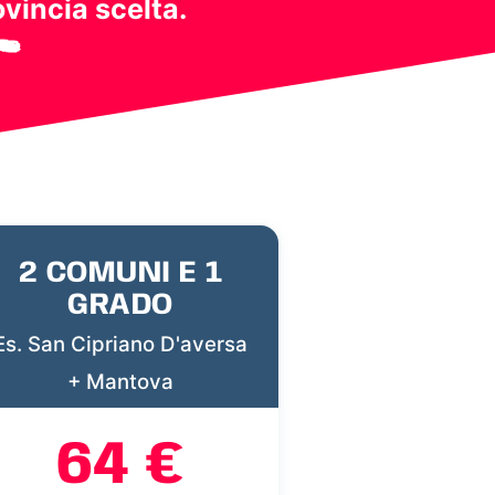
ovincia scelta.
2 COMUNI E 1
GRADO
Es. San Cipriano D'aversa
+ Mantova
64 €