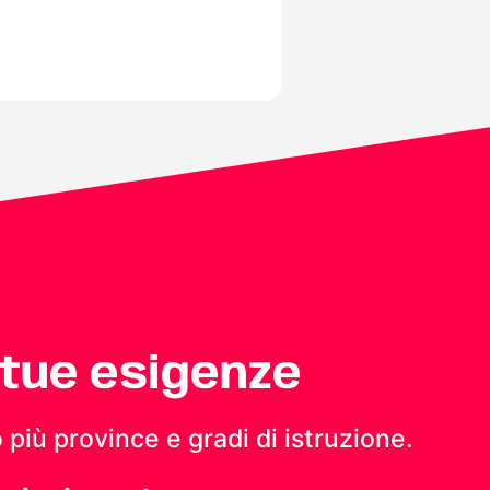
 tue esigenze
 più province e gradi di istruzione.