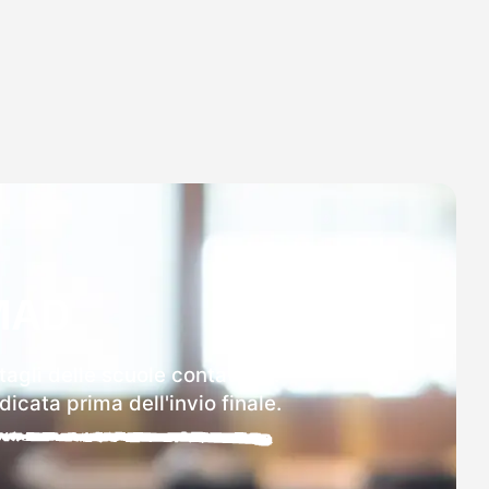
MAD
tagli delle scuole contattate.
icata prima dell'invio finale.