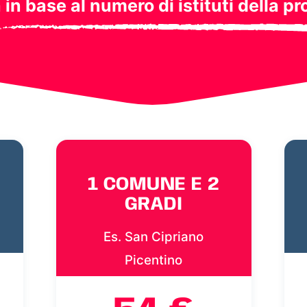
a in base al numero di istituti della pr
1 COMUNE E 2
GRADI
Es. San Cipriano
Picentino