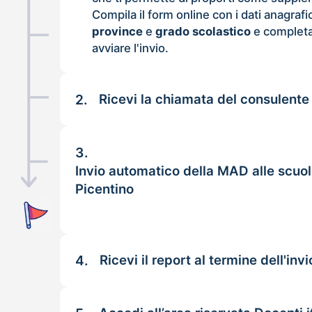
Compila il form online con i dati anagrafi
province
e
grado scolastico
e completa
avviare l'invio.
2.
Ricevi la chiamata del consulente
3.
Invio automatico della MAD alle scuol
Picentino
4.
Ricevi il report al termine dell'invi