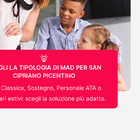
GLI LA TIPOLOGIA DI MAD PER SAN
CIPRIANO PICENTINO
Classica, Sostegno, Personale ATA o
ri estivi: scegli la soluzione più adatta.