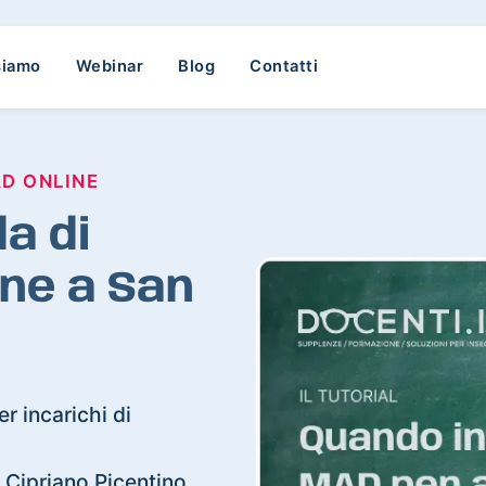
siamo
Webinar
Blog
Contatti
AD ONLINE
a di
ne a San
r incarichi di
n Cipriano Picentino