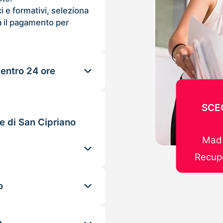
ci e formativi, seleziona
 il pagamento per
 entro 24 ore
SCE
e di San Cipriano
Mad 
Recupe
o