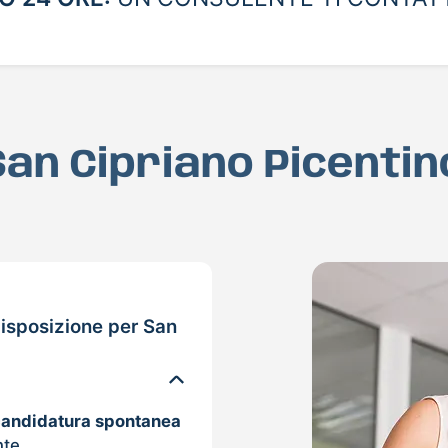
 San Cipriano Picentin
isposizione per San
candidatura spontanea
nte.