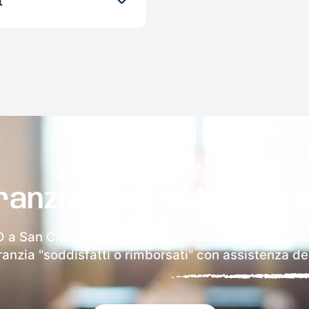
t
ranzia 100% sulla tua 
 a San Cipriano Picentino riceverai via email i det
aranzia "soddisfatti o rimborsati" con assistenza ded