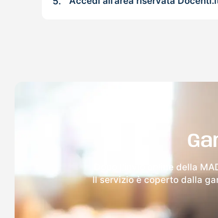
5.
Accedi all’area riservata Docenti.i
Ga
Dopo l'invio online della MAD
Il servizio è coperto dalla g