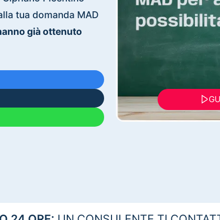
ti alla tua domanda MAD
 hanno già ottenuto
GU
 24 ORE:
UN CONSULENTE TI CONTAT