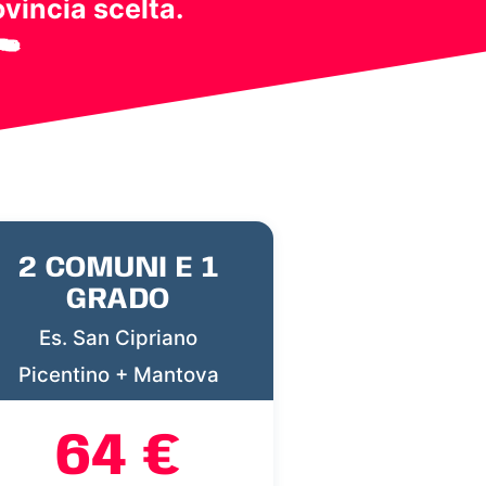
ovincia scelta.
2 COMUNI E 1
GRADO
Es. San Cipriano
Picentino + Mantova
64 €