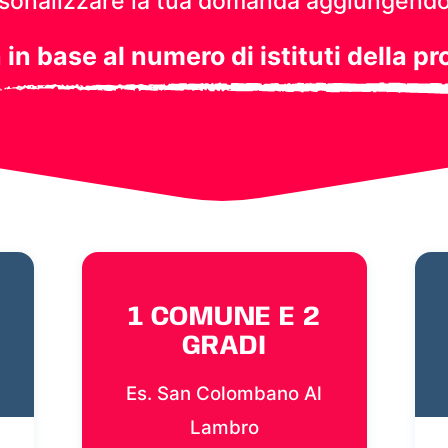
personalizzare la tua domanda aggiungendo
a in base al numero di istituti della pr
1 COMUNE E 2
GRADI
Es. San Colombano Al
Lambro