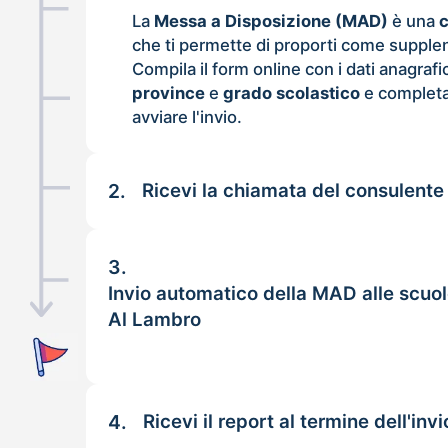
La
Messa a Disposizione (MAD)
è una
che ti permette di proporti come supple
Compila il form online con i dati anagrafi
province
e
grado scolastico
e completa
avviare l'invio.
2.
Ricevi la chiamata del consulente
3.
Invio automatico della MAD alle scu
Al Lambro
4.
Ricevi il report al termine dell'invi