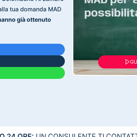
ti alla tua domanda MAD
 hanno già ottenuto
GU
 24 ORE:
UN CONSULENTE TI CONTAT