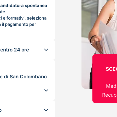
candidatura spontanea
nte.
ci e formativi, seleziona
 il pagamento per
 entro 24 ore
SCE
ole di San Colombano
Mad 
Recupe
o