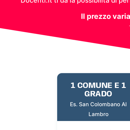
Docenti.it ti dà la possibilità di 
Il prezzo vari
1 COMUNE E 1
GRADO
Es. San Colombano Al
Lambro