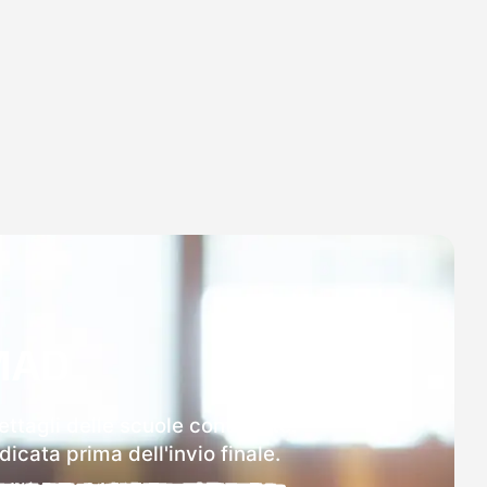
MAD
ttagli delle scuole contattate.
icata prima dell'invio finale.