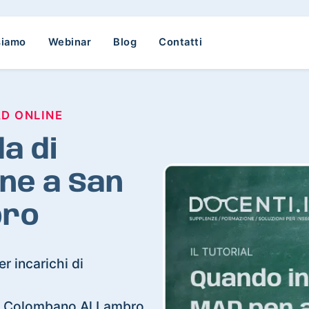
siamo
Webinar
Blog
Contatti
AD ONLINE
a di
ne a San
bro
r incarichi di
San Colombano Al Lambro