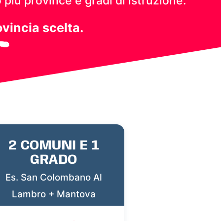
 più province e gradi di istruzione.
ovincia scelta.
2 COMUNI E 1
GRADO
Es. San Colombano Al
Lambro + Mantova