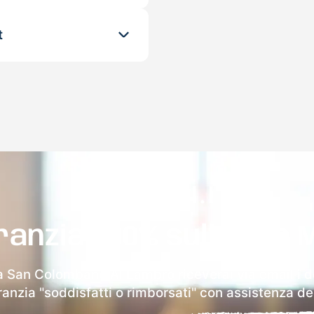
t
ranzia 100% sulla tua 
a San Colombano Al Lambro riceverai via email i de
aranzia "soddisfatti o rimborsati" con assistenza ded