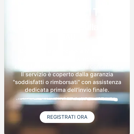
Garanzia 100% sulla tua
MAD
Dopo l'invio online della MAD a San
Giacomo Delle Segnate riceverai via
email i dettagli delle scuole contattate.
Il servizio è coperto dalla garanzia
"soddisfatti o rimborsati" con assistenza
dedicata prima dell'invio finale.
REGISTRATI ORA