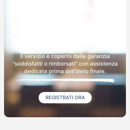
Garanzia 100% sulla tua
MAD
Dopo l'invio online della MAD a San
Mauro Forte riceverai via email i dettagli
delle scuole contattate.
Il servizio è coperto dalla garanzia
"soddisfatti o rimborsati" con assistenza
dedicata prima dell'invio finale.
REGISTRATI ORA