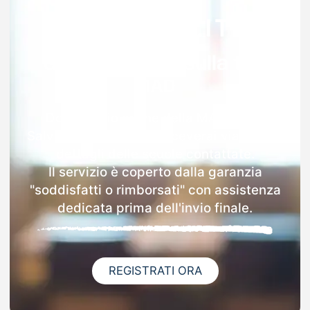
Garanzia 100% sulla tua
MAD
Dopo l'invio online della MAD a San
Salvatore Monferrato riceverai via email i
dettagli delle scuole contattate.
Il servizio è coperto dalla garanzia
"soddisfatti o rimborsati" con assistenza
dedicata prima dell'invio finale.
REGISTRATI ORA