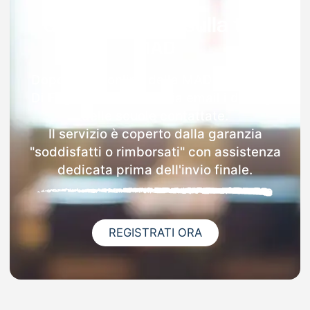
Garanzia 100% sulla tua
MAD
Dopo l'invio online della MAD a San Vito
Di Fagagna riceverai via email i dettagli
delle scuole contattate.
Il servizio è coperto dalla garanzia
"soddisfatti o rimborsati" con assistenza
dedicata prima dell'invio finale.
REGISTRATI ORA