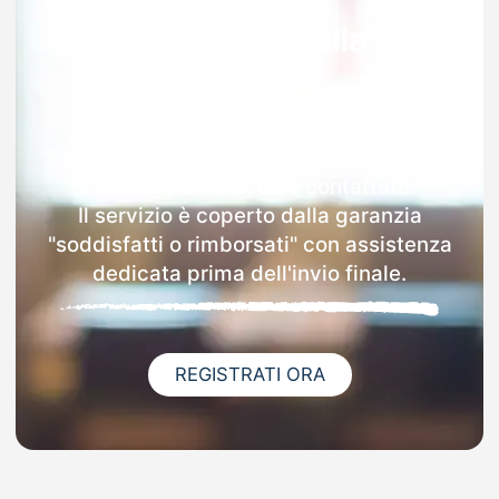
Garanzia 100% sulla tua
MAD
Dopo l'invio online della MAD a
Sant'angelo A Cupolo riceverai via email
i dettagli delle scuole contattate.
Il servizio è coperto dalla garanzia
"soddisfatti o rimborsati" con assistenza
dedicata prima dell'invio finale.
REGISTRATI ORA