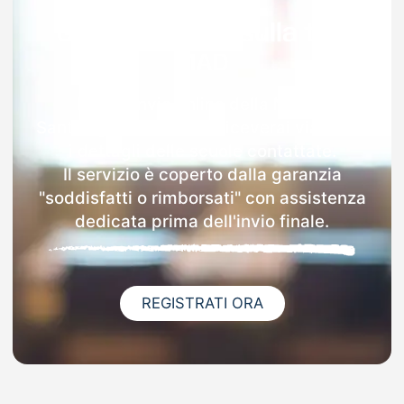
Garanzia 100% sulla tua
MAD
Dopo l'invio online della MAD a
Sant'angelo Lomellina riceverai via email
i dettagli delle scuole contattate.
Il servizio è coperto dalla garanzia
"soddisfatti o rimborsati" con assistenza
dedicata prima dell'invio finale.
REGISTRATI ORA