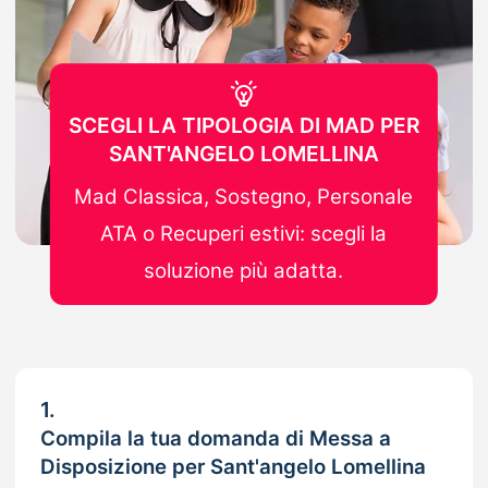
SCEGLI LA TIPOLOGIA DI MAD PER
SANT'ANGELO LOMELLINA
Mad Classica, Sostegno, Personale
ATA o Recuperi estivi: scegli la
soluzione più adatta.
1.
Compila la tua domanda di Messa a
Disposizione per Sant'angelo Lomellina