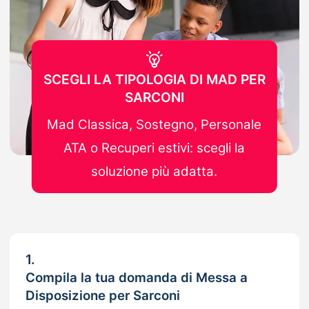
SCEGLI LA TIPOLOGIA DI MAD PER
SARCONI
Mad Classica, Sostegno, Personale
ATA o Recuperi estivi: scegli la
soluzione più adatta.
1.
Compila la tua domanda di Messa a
Disposizione per Sarconi