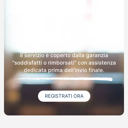
Garanzia 100% sulla tua
MAD
Dopo l'invio online della MAD a Sarconi
riceverai via email i dettagli delle scuole
contattate.
Il servizio è coperto dalla garanzia
"soddisfatti o rimborsati" con assistenza
dedicata prima dell'invio finale.
REGISTRATI ORA