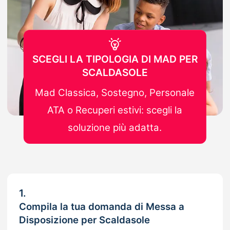
SCEGLI LA TIPOLOGIA DI MAD PER
SCALDASOLE
Mad Classica, Sostegno, Personale
ATA o Recuperi estivi: scegli la
soluzione più adatta.
1.
Compila la tua domanda di Messa a
Disposizione per Scaldasole