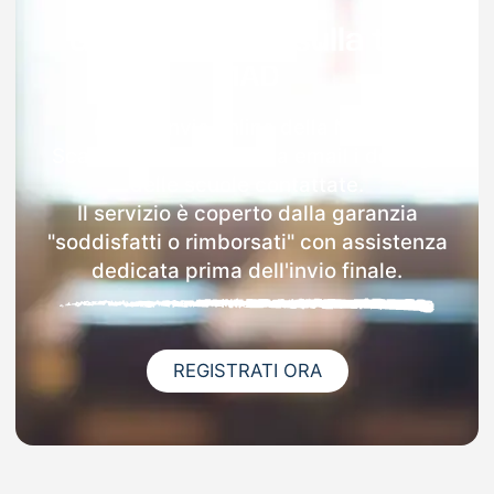
Garanzia 100% sulla tua
MAD
Dopo l'invio online della MAD a
Scaldasole riceverai via email i dettagli
delle scuole contattate.
Il servizio è coperto dalla garanzia
"soddisfatti o rimborsati" con assistenza
dedicata prima dell'invio finale.
REGISTRATI ORA