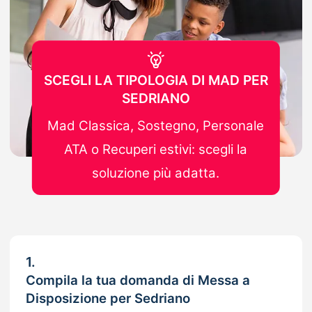
SCEGLI LA TIPOLOGIA DI MAD PER
SEDRIANO
Mad Classica, Sostegno, Personale
ATA o Recuperi estivi: scegli la
soluzione più adatta.
1.
Compila la tua domanda di Messa a
Disposizione per Sedriano