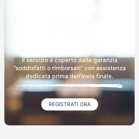
Garanzia 100% sulla tua
MAD
Dopo l'invio online della MAD a Sedriano
riceverai via email i dettagli delle scuole
contattate.
Il servizio è coperto dalla garanzia
"soddisfatti o rimborsati" con assistenza
dedicata prima dell'invio finale.
REGISTRATI ORA