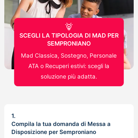
SCEGLI LA TIPOLOGIA DI MAD PER
SEMPRONIANO
Mad Classica, Sostegno, Personale
ATA o Recuperi estivi: scegli la
soluzione più adatta.
1.
Compila la tua domanda di Messa a
Disposizione per Semproniano