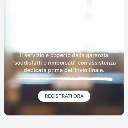
Garanzia 100% sulla tua
MAD
Dopo l'invio online della MAD a Sermide
E Felonica riceverai via email i dettagli
delle scuole contattate.
Il servizio è coperto dalla garanzia
"soddisfatti o rimborsati" con assistenza
dedicata prima dell'invio finale.
REGISTRATI ORA