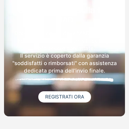
Garanzia 100% sulla tua
MAD
Dopo l'invio online della MAD a Serrara
Fontana riceverai via email i dettagli
delle scuole contattate.
Il servizio è coperto dalla garanzia
"soddisfatti o rimborsati" con assistenza
dedicata prima dell'invio finale.
REGISTRATI ORA