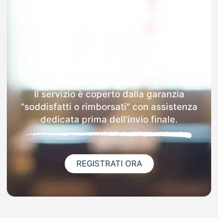
Garanzia 100% sulla tua
MAD
Dopo l'invio online della MAD a Sestri
Levante riceverai via email i dettagli
delle scuole contattate.
Il servizio è coperto dalla garanzia
"soddisfatti o rimborsati" con assistenza
dedicata prima dell'invio finale.
REGISTRATI ORA