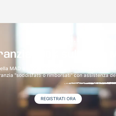
ranzia 100% sulla tua 
ella MAD a Sinnai riceverai via email i dettagli de
aranzia "soddisfatti o rimborsati" con assistenza ded
REGISTRATI ORA