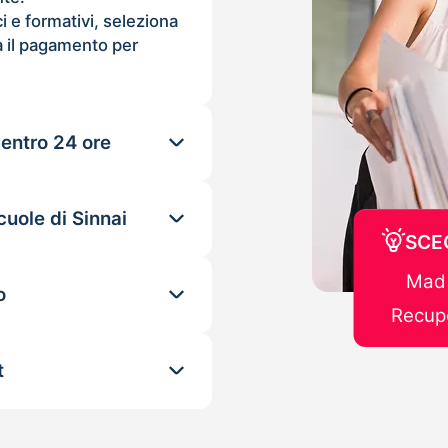
ci e formativi, seleziona
 il pagamento per
 entro 24 ore
cuole di Sinnai
SCEG
Mad 
o
Recupe
t