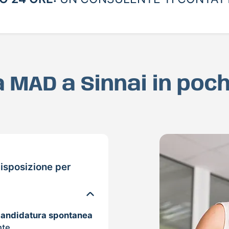
ua MAD a Sinnai in poc
isposizione per
candidatura spontanea
nte.