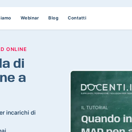
siamo
Webinar
Blog
Contatti
AD ONLINE
a di
ne a
r incarichi di
nai