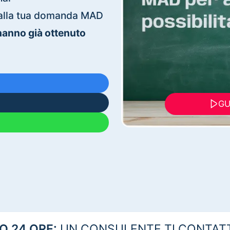
ti alla tua domanda MAD
 hanno già ottenuto
GU
 24 ORE:
UN CONSULENTE TI CONTAT