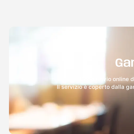
Ga
Dopo l'invio online d
Il servizio è coperto dalla g