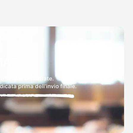
MAD
lle scuole contattate.
icata prima dell'invio finale.