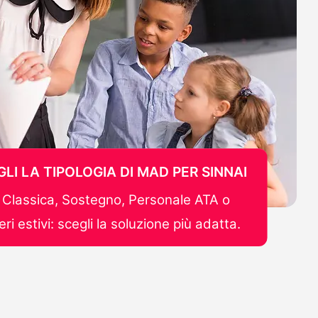
LI LA TIPOLOGIA DI MAD PER SINNAI
Classica, Sostegno, Personale ATA o
ri estivi: scegli la soluzione più adatta.