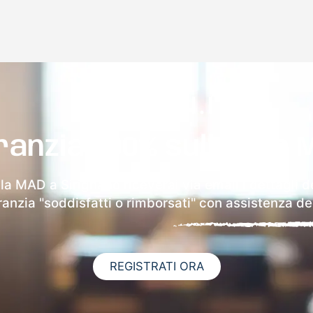
ranzia 100% sulla tua 
lla MAD a Sirignano riceverai via email i dettagli d
aranzia "soddisfatti o rimborsati" con assistenza ded
REGISTRATI ORA