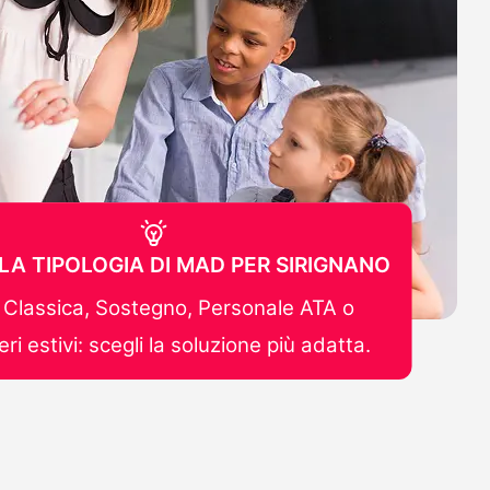
 LA TIPOLOGIA DI MAD PER SIRIGNANO
Classica, Sostegno, Personale ATA o
ri estivi: scegli la soluzione più adatta.