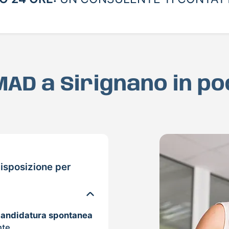
 MAD a Sirignano in p
isposizione per
candidatura spontanea
nte.