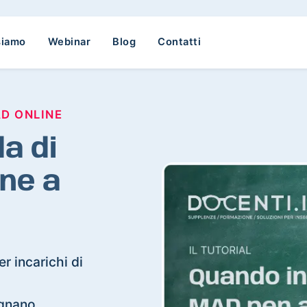
siamo
Webinar
Blog
Contatti
AD ONLINE
a di
ne a
r incarichi di
rignano