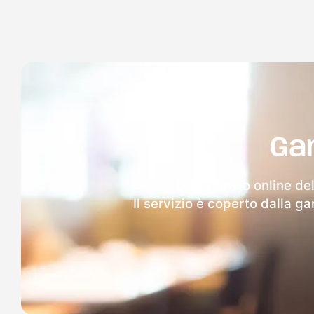
Ga
Dopo l'invio online de
Il servizio è coperto dalla g