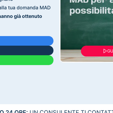
ti alla tua domanda MAD
 hanno già ottenuto
GU
 24 ORE:
UN CONSULENTE TI CONTAT