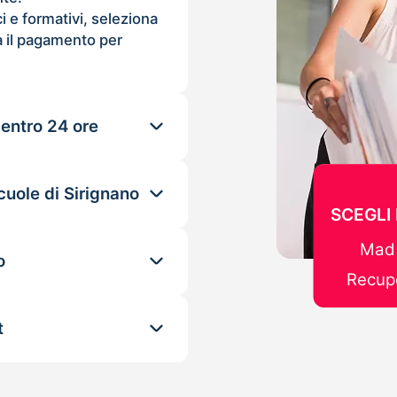
ci e formativi, seleziona
 il pagamento per
 entro 24 ore
cuole di Sirignano
SCEGLI
Mad 
o
Recupe
t