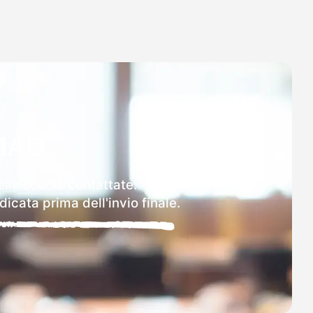
MAD
elle scuole contattate.
icata prima dell'invio finale.