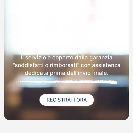
Garanzia 100% sulla tua
MAD
Dopo l'invio online della MAD a Sulmona
riceverai via email i dettagli delle scuole
contattate.
Il servizio è coperto dalla garanzia
"soddisfatti o rimborsati" con assistenza
dedicata prima dell'invio finale.
REGISTRATI ORA