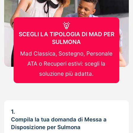
SCEGLI LA TIPOLOGIA DI MAD PER
SULMONA
Mad Classica, Sostegno, Personale
ATA o Recuperi estivi: scegli la
soluzione più adatta.
1.
Compila la tua domanda di Messa a
Disposizione per Sulmona