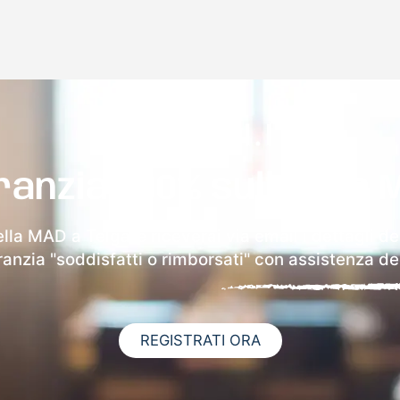
ranzia 100% sulla tua 
ella MAD a Telgate riceverai via email i dettagli de
aranzia "soddisfatti o rimborsati" con assistenza ded
REGISTRATI ORA