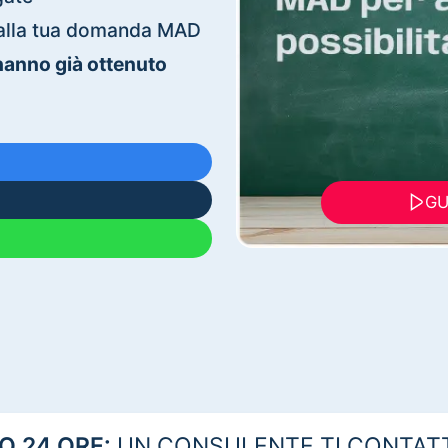
ti alla tua domanda MAD
 hanno già ottenuto
GU
 24 ORE:
UN CONSULENTE TI CONTAT