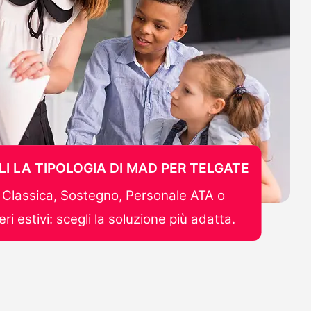
LI LA TIPOLOGIA DI MAD PER TELGATE
Classica, Sostegno, Personale ATA o
ri estivi: scegli la soluzione più adatta.