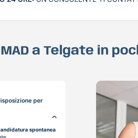
a MAD a Telgate in po
isposizione per
candidatura spontanea
nte.