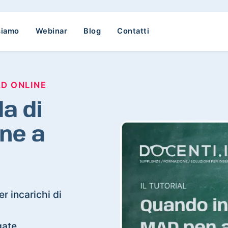
siamo
Webinar
Blog
Contatti
AD ONLINE
a di
ne a
r incarichi di
gate