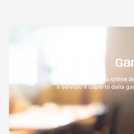
Ga
Dopo l'invio online d
Il servizio è coperto dalla g