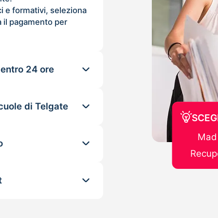
ci e formativi, seleziona
 il pagamento per
 entro 24 ore
cuole di Telgate
SCEG
Mad 
o
Recupe
t