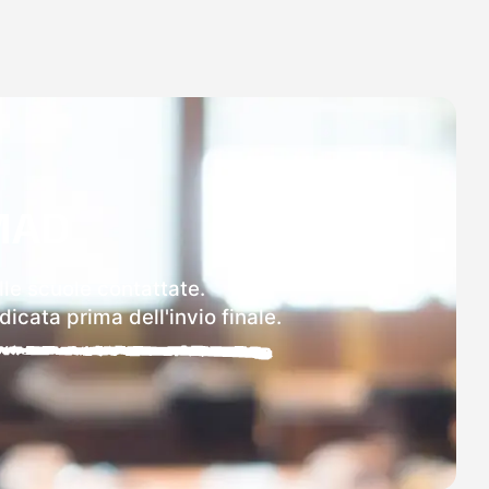
MAD
lle scuole contattate.
icata prima dell'invio finale.