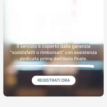
Garanzia 100% sulla tua
MAD
Dopo l'invio online della MAD a Torella
Dei Lombardi riceverai via email i
dettagli delle scuole contattate.
Il servizio è coperto dalla garanzia
"soddisfatti o rimborsati" con assistenza
dedicata prima dell'invio finale.
REGISTRATI ORA