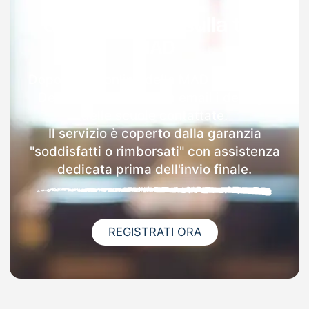
Garanzia 100% sulla tua
MAD
Dopo l'invio online della MAD a Torricella
Del Pizzo riceverai via email i dettagli
delle scuole contattate.
Il servizio è coperto dalla garanzia
"soddisfatti o rimborsati" con assistenza
dedicata prima dell'invio finale.
REGISTRATI ORA