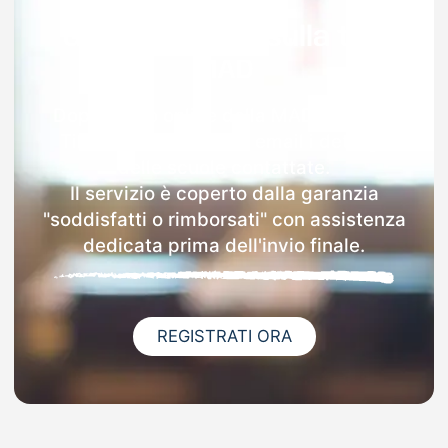
Garanzia 100% sulla tua
MAD
Dopo l'invio online della MAD a Torrita
Tiberina riceverai via email i dettagli
delle scuole contattate.
Il servizio è coperto dalla garanzia
"soddisfatti o rimborsati" con assistenza
dedicata prima dell'invio finale.
REGISTRATI ORA