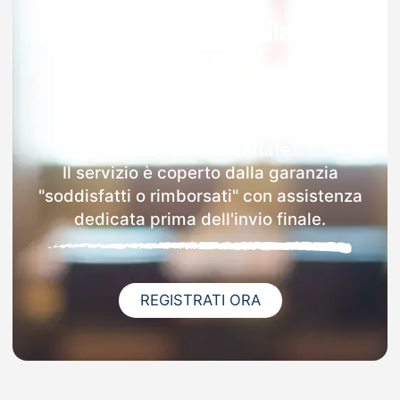
Garanzia 100% sulla tua
MAD
Dopo l'invio online della MAD a
Tremenico riceverai via email i dettagli
delle scuole contattate.
Il servizio è coperto dalla garanzia
"soddisfatti o rimborsati" con assistenza
dedicata prima dell'invio finale.
REGISTRATI ORA