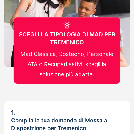
SCEGLI LA TIPOLOGIA DI MAD PER
TREMENICO
Mad Classica, Sostegno, Personale
ATA o Recuperi estivi: scegli la
soluzione più adatta.
1.
Compila la tua domanda di Messa a
Disposizione per Tremenico