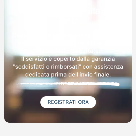
Garanzia 100% sulla tua
MAD
Dopo l'invio online della MAD a Trentola-
Ducenta riceverai via email i dettagli
delle scuole contattate.
Il servizio è coperto dalla garanzia
"soddisfatti o rimborsati" con assistenza
dedicata prima dell'invio finale.
REGISTRATI ORA