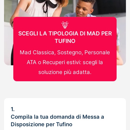
SCEGLI LA TIPOLOGIA DI MAD PER
TUFINO
Mad Classica, Sostegno, Personale
ATA o Recuperi estivi: scegli la
soluzione più adatta.
1.
Compila la tua domanda di Messa a
Disposizione per Tufino