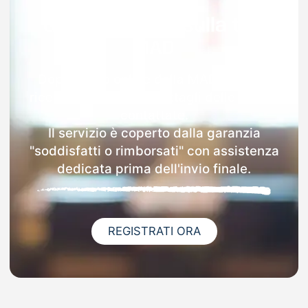
Garanzia 100% sulla tua
MAD
Dopo l'invio online della MAD a Tufino
riceverai via email i dettagli delle scuole
contattate.
Il servizio è coperto dalla garanzia
"soddisfatti o rimborsati" con assistenza
dedicata prima dell'invio finale.
REGISTRATI ORA