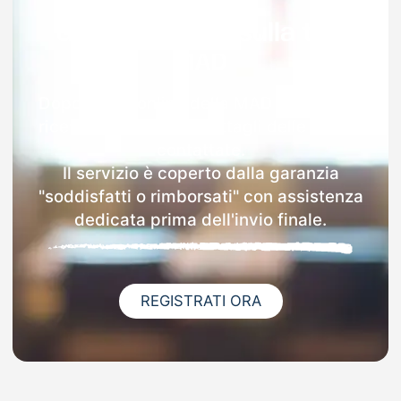
Garanzia 100% sulla tua
MAD
Dopo l'invio online della MAD a Valgrana
riceverai via email i dettagli delle scuole
contattate.
Il servizio è coperto dalla garanzia
"soddisfatti o rimborsati" con assistenza
dedicata prima dell'invio finale.
REGISTRATI ORA