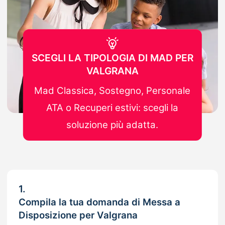
SCEGLI LA TIPOLOGIA DI MAD PER
VALGRANA
Mad Classica, Sostegno, Personale
ATA o Recuperi estivi: scegli la
soluzione più adatta.
1.
Compila la tua domanda di Messa a
Disposizione per Valgrana