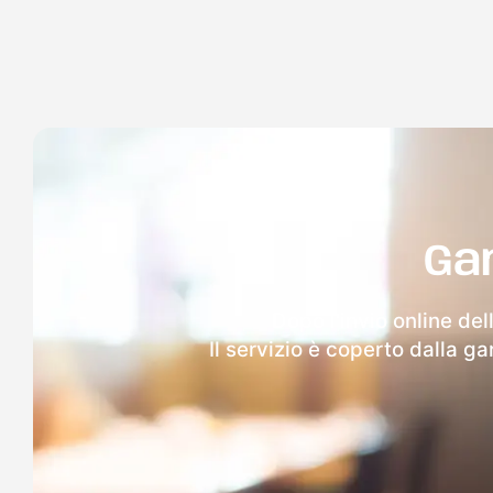
Ga
Dopo l'invio online del
Il servizio è coperto dalla g