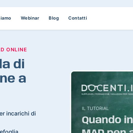
siamo
Webinar
Blog
Contatti
AD ONLINE
a di
ne a
r incarichi di
lefoglia