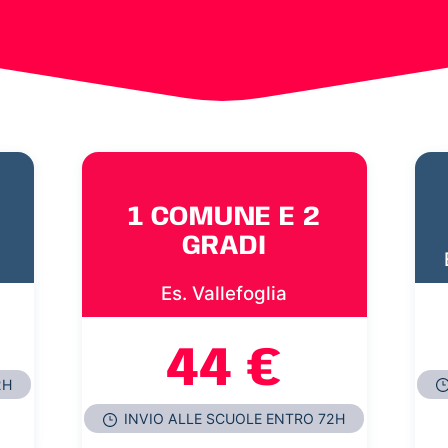
1 COMUNE E 2
GRADI
Es. Vallefoglia
44 €
2H
INVIO ALLE SCUOLE ENTRO 72H