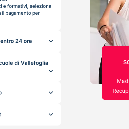
ci e formativi, seleziona
 il pagamento per
 entro 24 ore
S
uole di Vallefoglia
Mad 
Recupe
o
t