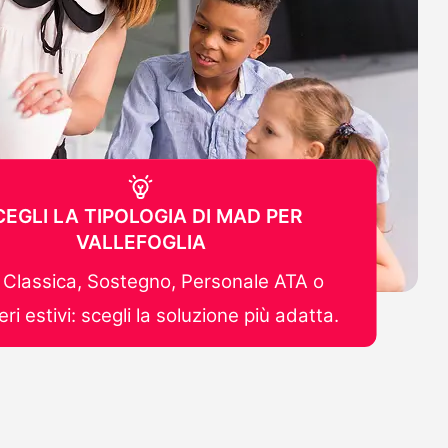
CEGLI LA TIPOLOGIA DI MAD PER
VALLEFOGLIA
Classica, Sostegno, Personale ATA o
ri estivi: scegli la soluzione più adatta.