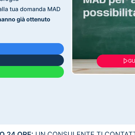
ti alla tua domanda MAD
 hanno già ottenuto
GU
 24 ORE:
UN CONSULENTE TI CONTAT