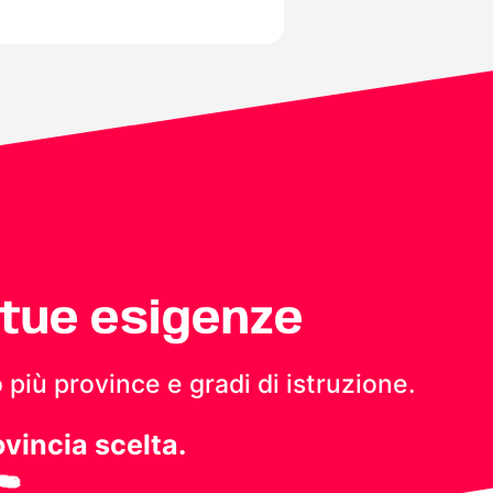
 tue esigenze
 più province e gradi di istruzione.
ovincia scelta.