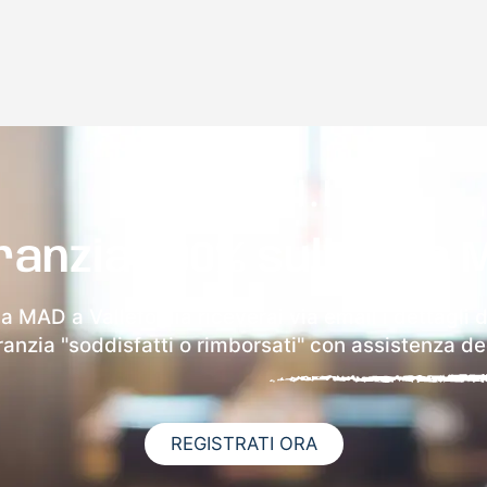
ranzia 100% sulla tua 
la MAD a Vallefoglia riceverai via email i dettagli 
aranzia "soddisfatti o rimborsati" con assistenza ded
REGISTRATI ORA