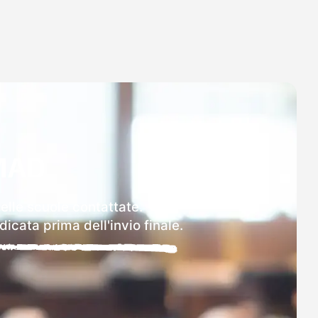
MAD
delle scuole contattate.
icata prima dell'invio finale.