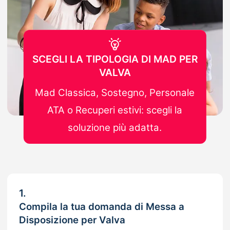
SCEGLI LA TIPOLOGIA DI MAD PER
VALVA
Mad Classica, Sostegno, Personale
ATA o Recuperi estivi: scegli la
soluzione più adatta.
1.
Compila la tua domanda di Messa a
Disposizione per Valva