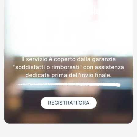
Garanzia 100% sulla tua
MAD
Dopo l'invio online della MAD a Valva
riceverai via email i dettagli delle scuole
contattate.
Il servizio è coperto dalla garanzia
"soddisfatti o rimborsati" con assistenza
dedicata prima dell'invio finale.
REGISTRATI ORA