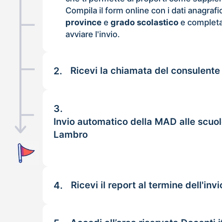
Compila il form online con i dati anagrafi
province
e
grado scolastico
e completa
avviare l'invio.
2.
Ricevi la chiamata del consulente
3.
Invio automatico della MAD alle scuo
Lambro
4.
Ricevi il report al termine dell'invi