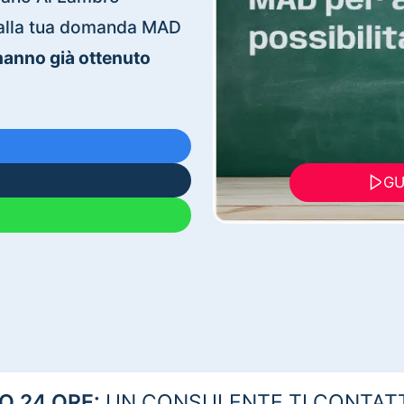
ti alla tua domanda MAD
 hanno già ottenuto
GU
 24 ORE:
UN CONSULENTE TI CONTAT