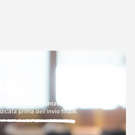
MAD
li delle scuole contattate.
icata prima dell'invio finale.