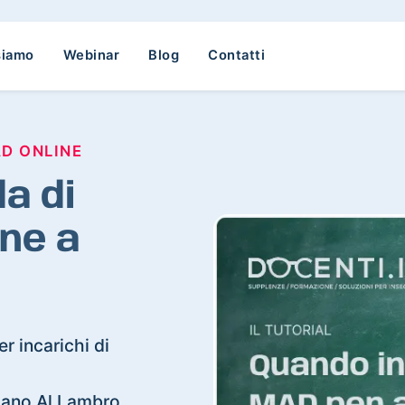
siamo
Webinar
Blog
Contatti
AD ONLINE
a di
ne a
r incarichi di
edano Al Lambro