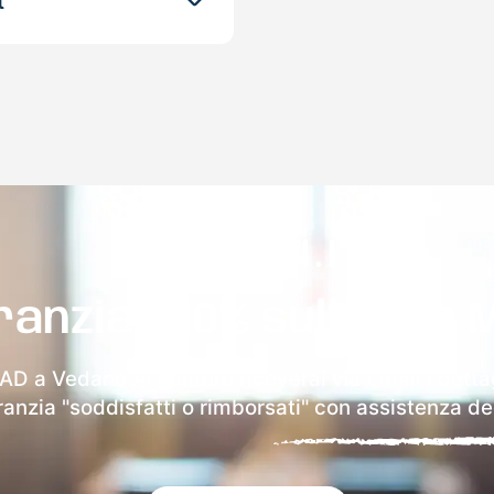
t
ranzia 100% sulla tua 
MAD a Vedano Al Lambro riceverai via email i dettag
aranzia "soddisfatti o rimborsati" con assistenza ded