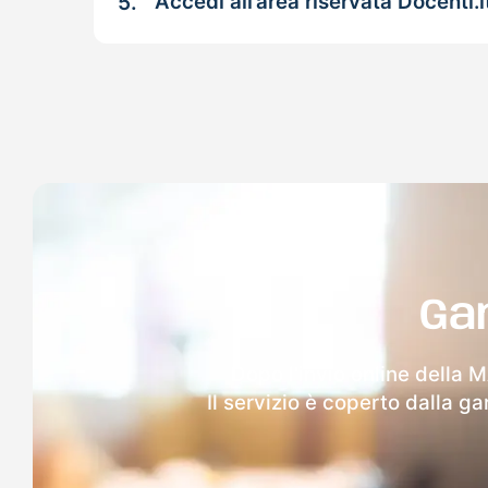
5.
Accedi all’area riservata Docenti.i
Ga
Dopo l'invio online della 
Il servizio è coperto dalla g