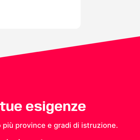
 tue esigenze
 più province e gradi di istruzione.