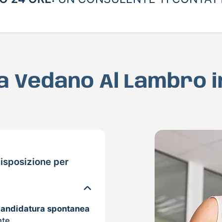
 a Vedano Al Lambro 
isposizione per
candidatura spontanea
nte.