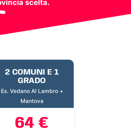
ovincia scelta.
2 COMUNI E 1
GRADO
Es. Vedano Al Lambro +
Mantova
64 €