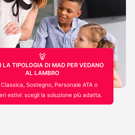
I LA TIPOLOGIA DI MAD PER VEDANO
AL LAMBRO
Classica, Sostegno, Personale ATA o
ri estivi: scegli la soluzione più adatta.