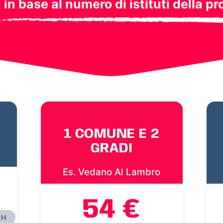
a in base al numero di istituti della pr
1 COMUNE E 2
GRADI
Es. Vedano Al Lambro
54 €
2H