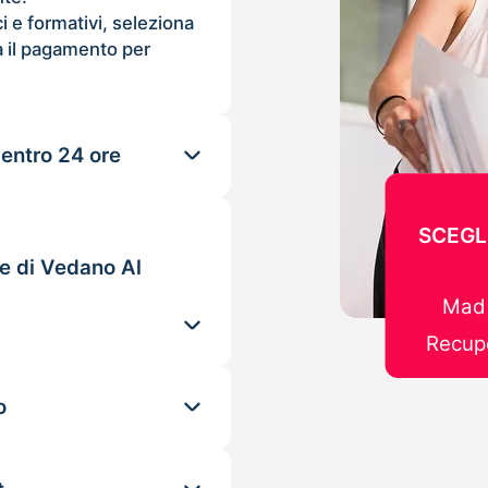
ci e formativi, seleziona
 il pagamento per
 entro 24 ore
SCEGL
le di Vedano Al
Mad 
Recupe
o