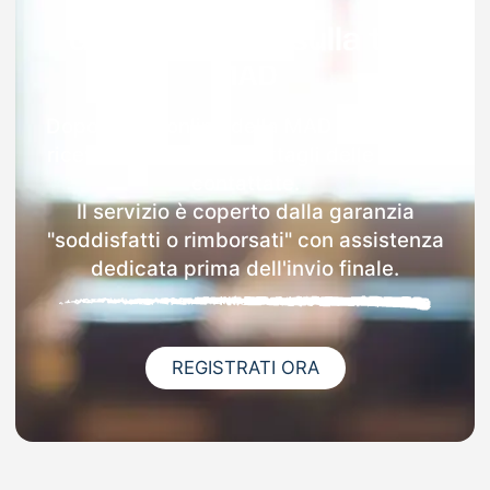
Garanzia 100% sulla tua
MAD
Dopo l'invio online della MAD a Vernante
riceverai via email i dettagli delle scuole
contattate.
Il servizio è coperto dalla garanzia
"soddisfatti o rimborsati" con assistenza
dedicata prima dell'invio finale.
REGISTRATI ORA