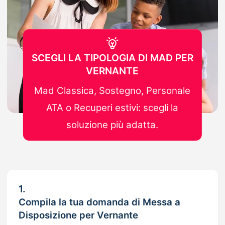
SCEGLI LA TIPOLOGIA DI MAD PER
VERNANTE
Mad Classica, Sostegno, Personale
ATA o Recuperi estivi: scegli la
soluzione più adatta.
1.
Compila la tua domanda di Messa a
Disposizione per Vernante