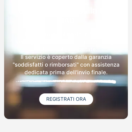
Garanzia 100% sulla tua
MAD
Dopo l'invio online della MAD a
Verzegnis riceverai via email i dettagli
delle scuole contattate.
Il servizio è coperto dalla garanzia
"soddisfatti o rimborsati" con assistenza
dedicata prima dell'invio finale.
REGISTRATI ORA