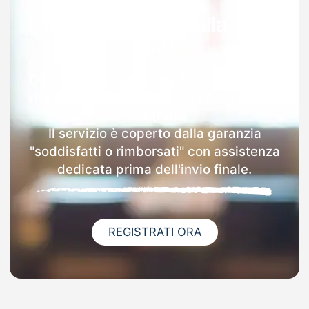
Garanzia 100% sulla tua
MAD
Dopo l'invio online della MAD a Vestreno
riceverai via email i dettagli delle scuole
contattate.
Il servizio è coperto dalla garanzia
"soddisfatti o rimborsati" con assistenza
dedicata prima dell'invio finale.
REGISTRATI ORA