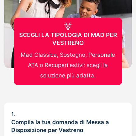
SCEGLI LA TIPOLOGIA DI MAD PER
VESTRENO
Mad Classica, Sostegno, Personale
ATA o Recuperi estivi: scegli la
soluzione più adatta.
1.
Compila la tua domanda di Messa a
Disposizione per Vestreno