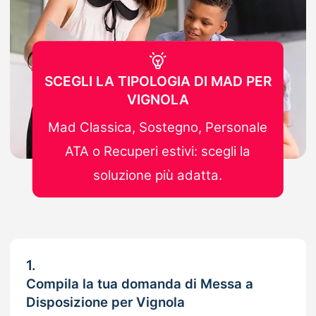
SCEGLI LA TIPOLOGIA DI MAD PER
VIGNOLA
Mad Classica, Sostegno, Personale
ATA o Recuperi estivi: scegli la
soluzione più adatta.
1.
Compila la tua domanda di Messa a
Disposizione per Vignola