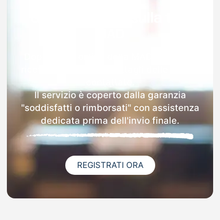
Garanzia 100% sulla tua
MAD
Dopo l'invio online della MAD a Vignola
riceverai via email i dettagli delle scuole
contattate.
Il servizio è coperto dalla garanzia
"soddisfatti o rimborsati" con assistenza
dedicata prima dell'invio finale.
REGISTRATI ORA