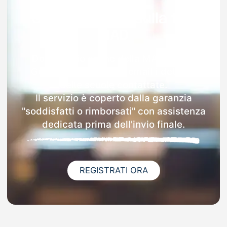
Garanzia 100% sulla tua
MAD
Dopo l'invio online della MAD a Villa
Guardia riceverai via email i dettagli
delle scuole contattate.
Il servizio è coperto dalla garanzia
"soddisfatti o rimborsati" con assistenza
dedicata prima dell'invio finale.
REGISTRATI ORA