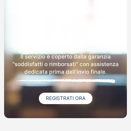
Garanzia 100% sulla tua
MAD
Dopo l'invio online della MAD a
Villachiara riceverai via email i dettagli
delle scuole contattate.
Il servizio è coperto dalla garanzia
"soddisfatti o rimborsati" con assistenza
dedicata prima dell'invio finale.
REGISTRATI ORA