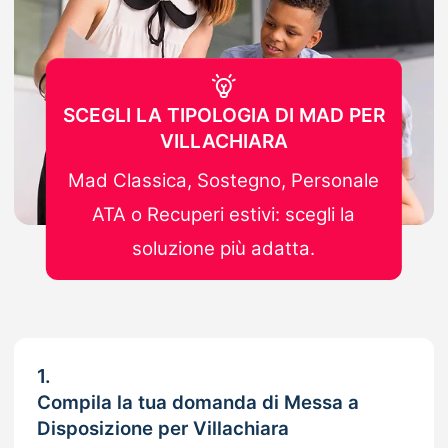
SCEGLI LA TIPOLOGIA DI MAD PER
VILLACHIARA
Mad Classica, Sostegno, Personale
ATA o Recuperi estivi: scegli la
soluzione più adatta.
1.
Compila la tua domanda di Messa a
Disposizione per Villachiara